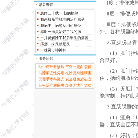
Ⅰ度：排便或
患者来信
Ⅱ度：排便或
患痔三十载 一朝病根除
我患肛肠垂脱病的治疗感受
Ⅲ度：排便或
我病中、病愈及用药感受
外。各种脱垂诊
感谢一抹灵治好了我的病
一抹灵解除了我后半生的痛苦
2.直肠脱垂
痔瘘一抹灵就是灵
一抹灵，神神神
（1）肛门括
服务宗旨
合良好。
纯中药外敷渗透 三合一定向溶解
（2）肛门括
消除顽固性痔疮 祛除复杂性肛瘘
住，括约肌收缩
无需手术与激光 安全避免后遗症
轻松治疗脱疾患 终身无忧不复发
（3）无肛门
能控制，括约肌
3.直肠脱垂
（1）痊愈：
垂，直肠全层不
（2）好转：