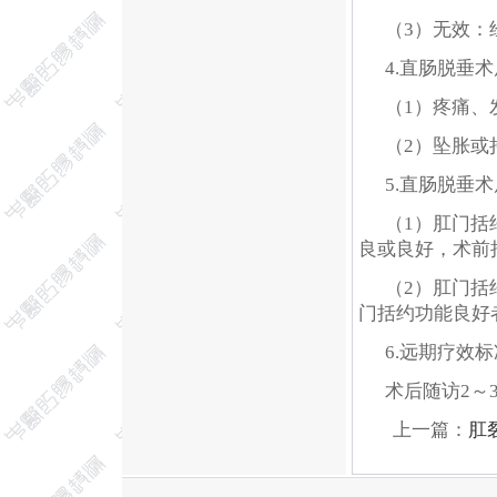
（3）无效：
4.直肠脱垂
（1）疼痛、
（2）坠胀或
5.直肠脱垂
（1）肛门括
良或良好，术前
（2）肛门括
门括约功能良好
6.远期疗效标
术后随访2～
上一篇：
肛