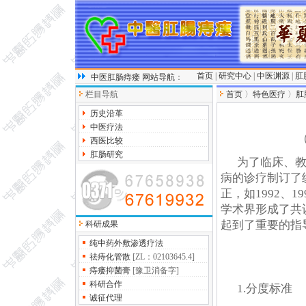
首页
|
研究中心
|
中医渊源
|
肛
中医肛肠痔瘘
网站导航
：
栏目导航
首页
〉
特色医疗
〉
肛
历史沿革
中医疗法
西医比较
肛肠研究
为了临床、教
病的诊疗制订了
正，如1992、
学术界形成了共
起到了重要的指
科研成果
纯中药外敷渗透疗法
祛痔化管散
[ZL：02103645.4]
痔瘘抑菌膏
[豫卫消备字]
科研合作
1.分度标准
诚征代理